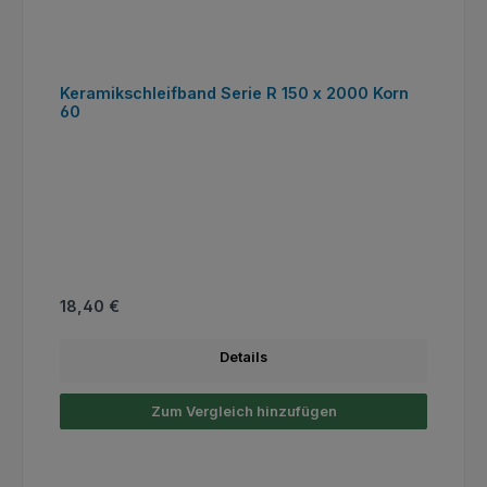
Keramikschleifband Serie R 150 x 2000 Korn
60
Regulärer Preis:
18,40 €
Details
Zum Vergleich hinzufügen