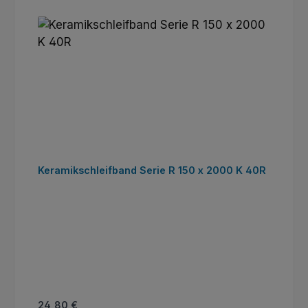
Keramikschleifband Serie R 150 x 2000 K 40R
Regulärer Preis:
24,80 €