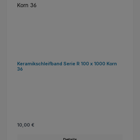
Keramikschleifband Serie R 100 x 1000 Korn
36
Regulärer Preis:
10,00 €
Details