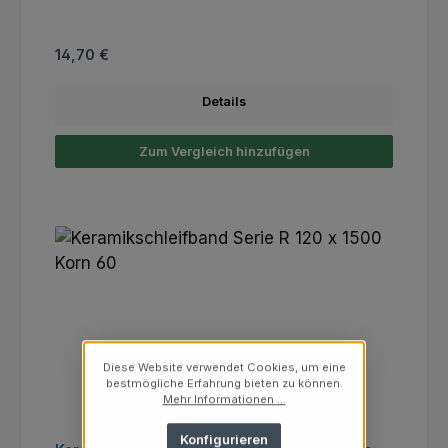
Regulärer Preis:
14,70 €
Details
Zum Vergleich hinzufügen
Diese Website verwendet Cookies, um eine
bestmögliche Erfahrung bieten zu können.
Mehr Informationen ...
Konfigurieren