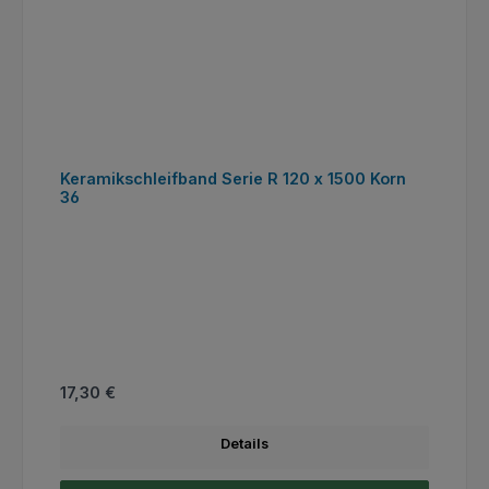
Keramikschleifband Serie R 120 x 1500 Korn
36
Regulärer Preis:
17,30 €
Details