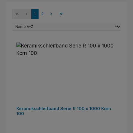
Seite
Seite
1
2
Keramikschleifband Serie R 100 x 1000 Korn
100