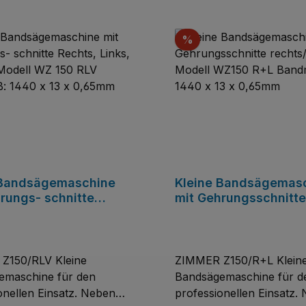
Rabatt
%
 Bandsägemaschine
Kleine Bandsägemas
rungs- schnitte
mit Gehrungsschnitte
 Links, Vertikal
rechts/links Modell 
 WZ 150 RLV
R+L Bandmaß 1440 x 
ß: 1440 x 13 x
0,65mm
m
50/RLV Kleine
ZIMMER Z150/R+L Klein
emaschine für den
Bandsägemaschine für d
onellen Einsatz. Neben
professionellen Einsatz.