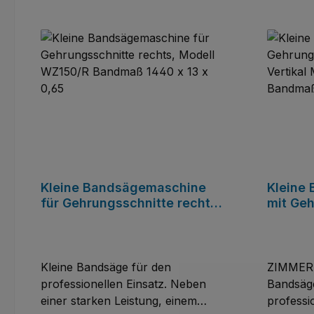
Kleine Bandsägemaschine
Kleine
für Gehrungsschnitte rechts,
mit Geh
Modell WZ150/R Bandmaß
Rechts,
1440 x 13 x 0,65
Modell
Bandma
0,65m
Kleine Bandsäge für den
ZIMMER Z1
professionellen Einsatz. Neben
Bandsäg
einer starken Leistung, einem
professi