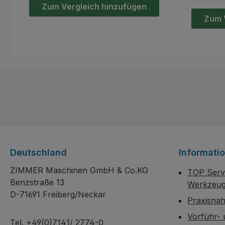
Schnitte
Zum Vergleich hinzufügen
Metallb
Zum 
Z105/R S
Drehzah
schwenk
rechtsBa
Kugella
laufruhi
1.335 x 1
mmSchni
/ Quadr
65mm / 
liefern 
Deutschland
Informati
inklusiv
Maßen 1.
ZIMMER Maschinen GmbH & Co.KG
TOP Servi
Benzstraße 13
Werkzeug
D-71691 Freiberg/Neckar
Praxisna
Vorführ-
Tel. +49(0)7141/ 2774-0