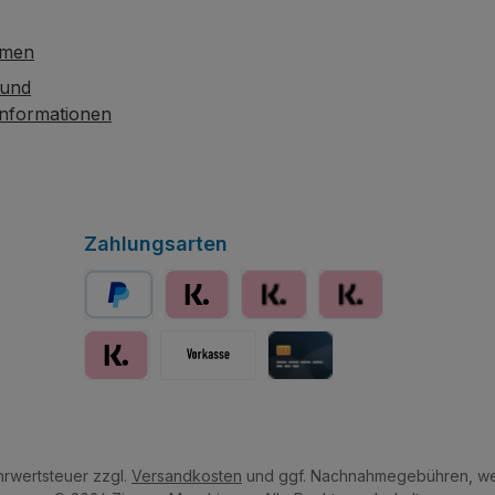
hmen
 und
informationen
Zahlungsarten
PayPal
Klarna
Klarna Ratenzahlung
Klarna Rechnung
Klarna sofort bezahlen
Vorkasse
Kreditkarte
ehrwertsteuer zzgl.
Versandkosten
und ggf. Nachnahmegebühren, we