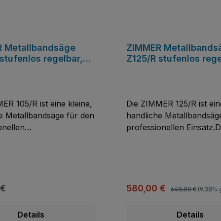
(1440x13x0,65)
 Metallbandsäge
ZIMMER Metallbands
stufenlos regelbar,
Z125/R stufenlos rege
 Bandmaß:
Kg, Bandmaß: 1.440x
13x0,65 mm
mm
ER 105/R ist eine kleine,
Die ZIMMER 125/R ist eine
e Metallbandsäge für den
handliche Metallbandsäg
onellen
professionellen Einsatz.D
Die Drehzahl der
Drehzahl der tragbaren
n Metallsäge
Metallsäge ist stufenlos r
nlos regelbar.Sie ist für
Sie ist für den mobilen E
len Einsatz z.B. auf
z.B. auf Baustellen oder 
en oder an wechselnden
wechselnden Arbeitsplät
Regulärer Preis:
r Preis:
Verkaufspreis:
 €
580,00 €
640,00 €
(9.38% 
lätzen konzipiert und
konzipiert und liefert im
immer saubere
saubere Schnittergebniss
Details
Details