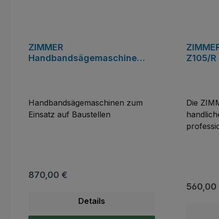
ZIMMER
ZIMMER
Handbandsägemaschine
Z105/R 
Modell PIKE
18 Kg,
1.335x
Handbandsägemaschinen zum
Die ZIMM
Einsatz auf Baustellen
handlich
professi
Einsatz.
tragbare
ist stufe
den mobi
Regulärer Preis:
870,00 €
Baustell
Reguläre
560,00
Arbeitsp
Details
liefert 