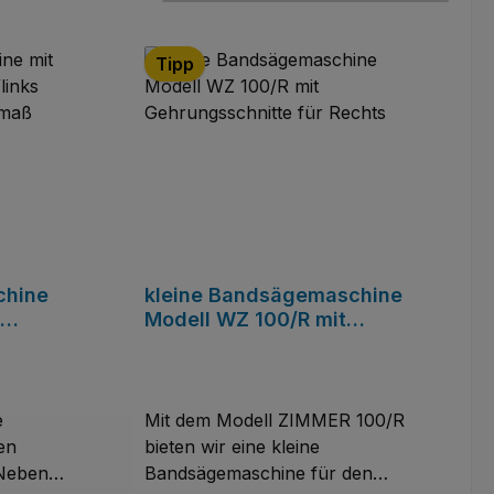
Tipp
chine
kleine Bandsägemaschine
Modell WZ 100/R mit
WZ150
Gehrungsschnitte für Rechts
13 x
e
Mit dem Modell ZIMMER 100/R
en
bieten wir eine kleine
 Neben
Bandsägemaschine für den