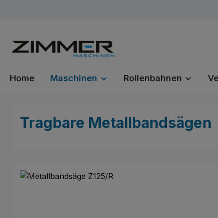
m Hauptinhalt springen
Zur Suche springen
Zur Hauptnavigation springen
Home
Maschinen
Rollenbahnen
Ve
Tragbare Metallbandsägen