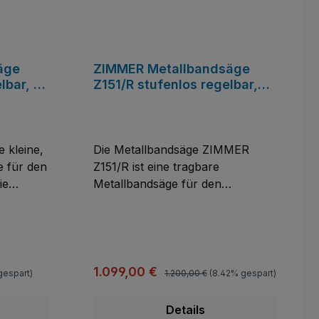
äge
ZIMMER Metallbandsäge
lbar, 19
Z151/R stufenlos regelbar,
13x0,65
30 Kg, Bandmaß:
1.735x13x0,9 mm
 kleine,
Die Metallbandsäge ZIMMER
e für den
Z151/R ist eine tragbare
ie
Metallbandsäge für den
professionellen Einsatz bei
egelbar.
Stahlrohren in der
insatz
Montage.Tragbare
an
Metallbandsäge ZIMMER Z151/R
zen
stufenlos regelbarGewicht 30
Regulärer Preis:
Verkaufspreis:
1.099,00 €
gespart)
1.200,00 €
(8.42% gespart)
mer
KgBandmaß: 1.735x13x0,65
e.
mmSchnittdaten: 90° Rund
Details