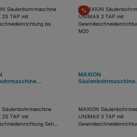
tt
Rabatt
%
N
MAXION
bohrmaschine
Säulenbohrmaschine
 2S TAP mit
UNIMAX 3 TAP mit
eschneideinrichtung
Gewindeschneideinri
.
bis M20
Säulenbohrmaschine
MAXION Säulenbohrmas
2S TAP mit
UNIMAX 3 TAP mit
chneideinrichtung Sehr
Gewindeschneideinrichtu
starke, universelle
M20Das bewährte Konze