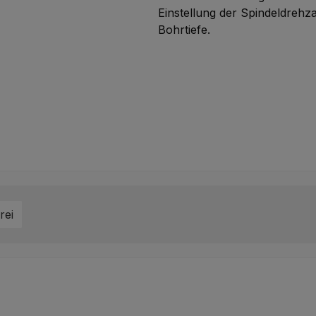
Einstellung der Spindeldreh
Bohrtiefe.
en: Versandkostenfrei
rei