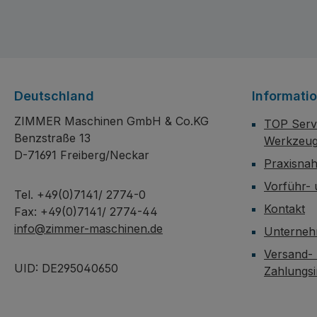
mmTischgröße: 390 x 290 mm /
x 450 m
65Kg belastbarTechnische
mmTisch
Daten:Bohrung: Ø 32 mmSpindel:
65Kg bel
MK3Spindelhub: 125
Daten:B
mmSpindeldrehzahl: 50Hz 105 -
MK3Spin
Deutschland
Informati
2.650 1/minAnzahl der
mmSpind
Drehzahlen: 9 x 2 SchritteMotor:
2.650 1/
ZIMMER Maschinen GmbH & Co.KG
TOP Servi
0,75kW 400V 3PhNetto Gewicht:
Drehzahl
Benzstraße 13
Werkzeug
192Kg
1,5kW 4
D-71691 Freiberg/Neckar
Praxisna
187Kg
Vorführ-
Tel. +49(0)7141/ 2774-0
Kontakt
Fax: +49(0)7141/ 2774-44
info@zimmer-maschinen.de
Unterne
Versand-
UID: DE295040650
Zahlungs