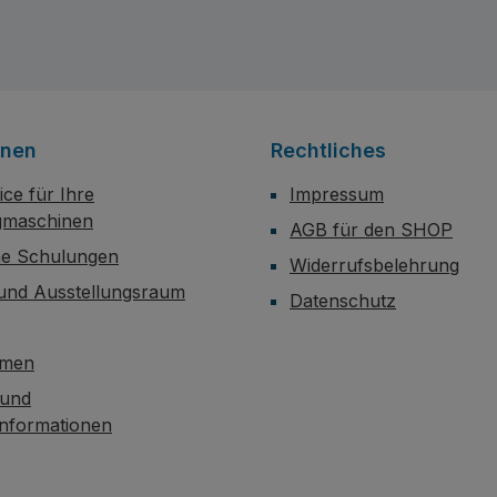
mAusladung 210
größe: 390 x 290 mm /
astbarTechnische
ohrung: Ø 32 mmSpindel:
delhub: 125
onen
Rechtliches
eldrehzahl: 50Hz 105 -
minAnzahl der
ce für Ihre
Impressum
en: stufenlosMotor:
maschinen
AGB für den SHOP
00V 3PHNetto Gewicht:
he Schulungen
Widerrufsbelehrung
 und Ausstellungsraum
Datenschutz
hmen
 und
informationen