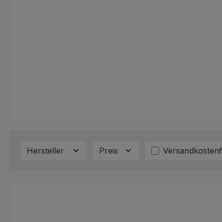
Filter hinzufüg
Hersteller
Preis
Versandkostenf