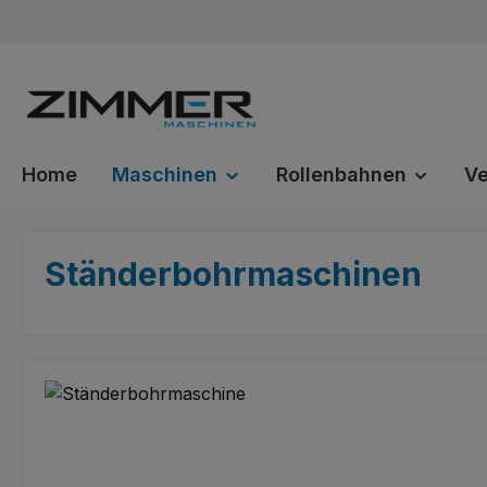
m Hauptinhalt springen
Zur Suche springen
Zur Hauptnavigation springen
Home
Maschinen
Rollenbahnen
Ve
Ständerbohrmaschinen