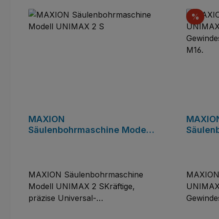
Raba
%
MAXION
MAXIO
Säulenbohrmaschine Modell
Säulen
UNIMAX 2 S
UNIMAX
Gewind
bis M16
MAXION Säulenbohrmaschine
MAXION 
Modell UNIMAX 2 SKräftige,
UNIMAX 
präzise Universal-
Gewindes
Säulenbohrmaschine mit großem
leistungs