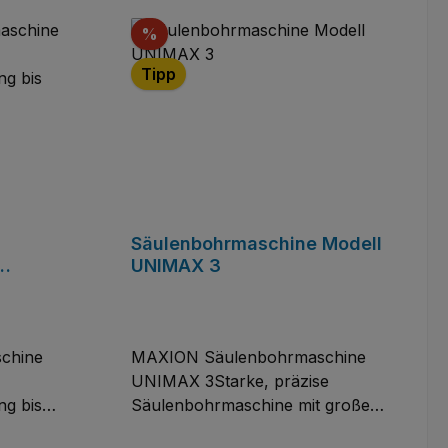
Rabatt
%
Tipp
Säulenbohrmaschine Modell
UNIMAX 3
chtung
chine
MAXION Säulenbohrmaschine
UNIMAX 3Starke, präzise
ng bis
Säulenbohrmaschine mit großem
pt der
Einsatzbereich, Bohrtisch über