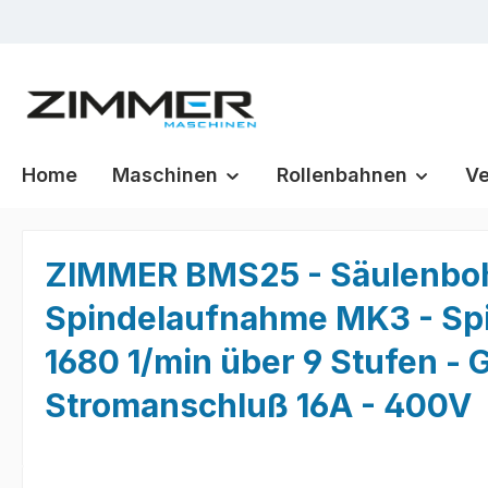
m Hauptinhalt springen
Zur Suche springen
Zur Hauptnavigation springen
Home
Maschinen
Rollenbahnen
Ve
ZIMMER BMS25 - Säulenboh
Spindelaufnahme MK3 - Spi
1680 1/min über 9 Stufen - 
Stromanschluß 16A - 400V