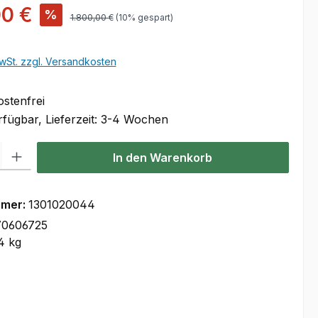
s:
00 €
%
Regulärer Preis:
1.800,00 €
(10% gespart)
wSt. zzgl. Versandkosten
stenfrei
fügbar, Lieferzeit: 3-4 Wochen
l: Gib den gewünschten Wert ein oder benutze die Schaltflächen um
In den Warenkorb
mmer:
1301020044
70606725
4 kg