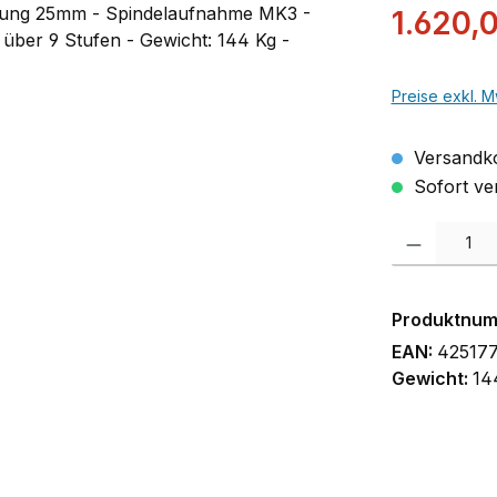
Verkaufsprei
1.620,
Preise exkl. M
Versandko
Sofort ver
Produkt Anzah
Produktnu
EAN:
42517
Gewicht:
14