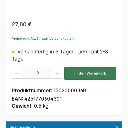
Regulärer Preis:
27,80 €
Preise exkl. MwSt. zzgl. Versandkosten
Versandfertig in 3 Tagen, Lieferzeit 2-3
Tage
Produkt Anzahl: Gib den gewünschten Wert ein oder benutze die Schaltfl
In den Warenkorb
Produktnummer:
1502000036R
EAN:
4251770604301
Gewicht:
0.5 kg
Beschreibung