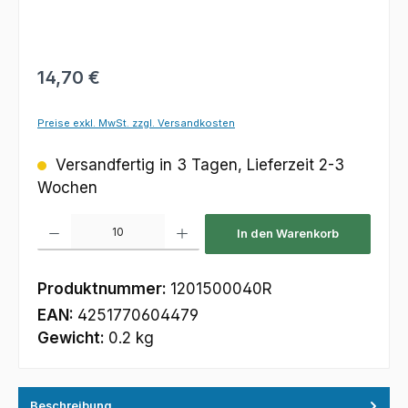
Regulärer Preis:
14,70 €
Preise exkl. MwSt. zzgl. Versandkosten
Versandfertig in 3 Tagen, Lieferzeit 2-3
Wochen
Produkt Anzahl: Gib den gewünschten Wert ein oder benutze die Schaltfl
In den Warenkorb
Produktnummer:
1201500040R
EAN:
4251770604479
Gewicht:
0.2 kg
Beschreibung