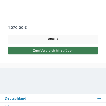
Regulärer Preis:
1.070,00 €
Details
Zum Vergleich hinzufügen
Deutschland