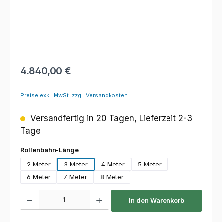
Regulärer Preis:
4.840,00 €
Preise exkl. MwSt. zzgl. Versandkosten
Versandfertig in 20 Tagen, Lieferzeit 2-3
Tage
auswählen
Rollenbahn-Länge
2 Meter
3 Meter
4 Meter
5 Meter
6 Meter
7 Meter
8 Meter
Produkt Anzahl: Gib den gewünschten Wert ein oder benutze die Schaltfl
In den Warenkorb