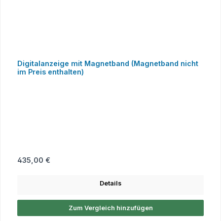
Digitalanzeige mit Magnetband (Magnetband nicht
im Preis enthalten)
Regulärer Preis:
435,00 €
Details
Zum Vergleich hinzufügen