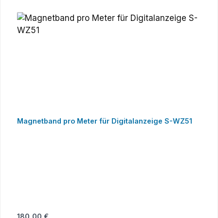
Magnetband pro Meter für Digitalanzeige S-WZ51
Regulärer Preis:
180,00 €