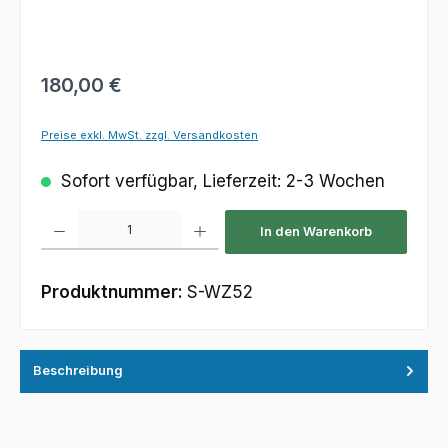
Regulärer Preis:
180,00 €
Preise exkl. MwSt. zzgl. Versandkosten
Sofort verfügbar, Lieferzeit: 2-3 Wochen
Produkt Anzahl: Gib den gewünschten Wert ein oder benutze die Schaltfl
In den Warenkorb
Produktnummer:
S-WZ52
Beschreibung