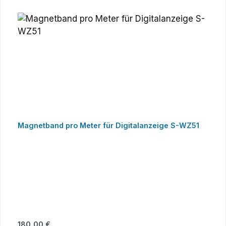
Magnetband pro Meter für Digitalanzeige S-WZ51
Regulärer Preis:
180,00 €