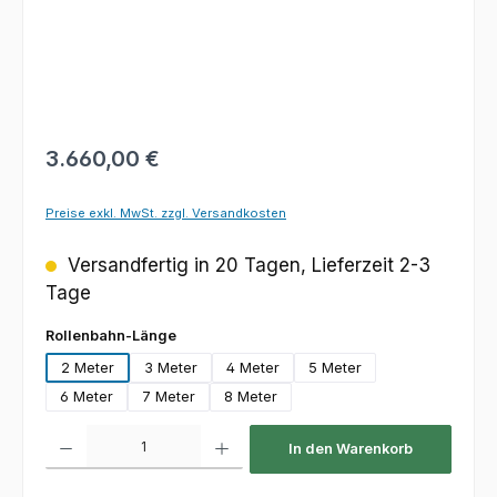
Regulärer Preis:
3.660,00 €
Preise exkl. MwSt. zzgl. Versandkosten
Versandfertig in 20 Tagen, Lieferzeit 2-3
Tage
auswählen
Rollenbahn-Länge
2 Meter
3 Meter
4 Meter
5 Meter
6 Meter
7 Meter
8 Meter
Produkt Anzahl: Gib den gewünschten Wert ein oder benutze die Schaltfl
In den Warenkorb