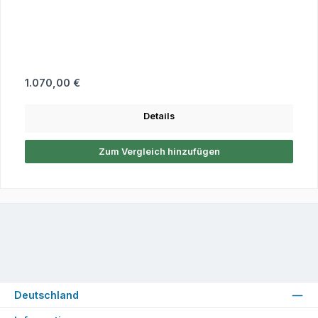
Regulärer Preis:
1.070,00 €
Details
Zum Vergleich hinzufügen
Deutschland