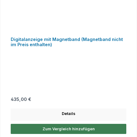
Digitalanzeige mit Magnetband (Magnetband nicht
im Preis enthalten)
Regulärer Preis:
435,00 €
Details
Zum Vergleich hinzufügen