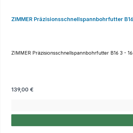
ZIMMER Präzisionsschnellspannbohrfutter B1
ZIMMER Präzisionsschnellspannbohrfutter B16 3 - 
Regulärer Preis:
139,00 €