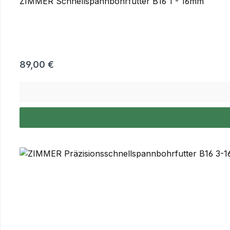
ZIMMER Schnellspannbohrfutter B16 1 - 16mm
Regulärer Preis:
89,00 €