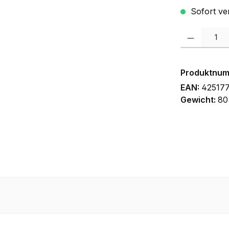
Sofort ver
Produkt Anzah
Produktnu
EAN:
42517
Gewicht:
80