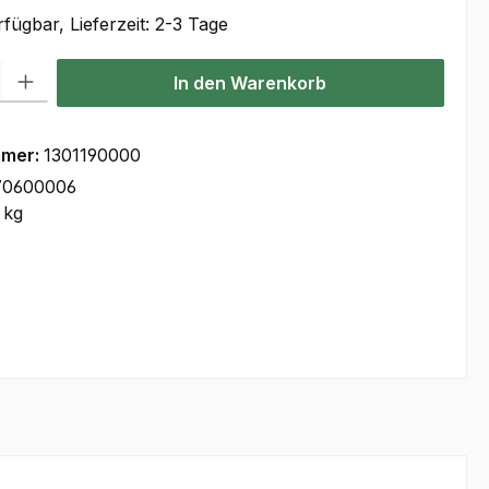
fügbar, Lieferzeit: 2-3 Tage
l: Gib den gewünschten Wert ein oder benutze die Schaltflächen um
In den Warenkorb
mmer:
1301190000
70600006
 kg