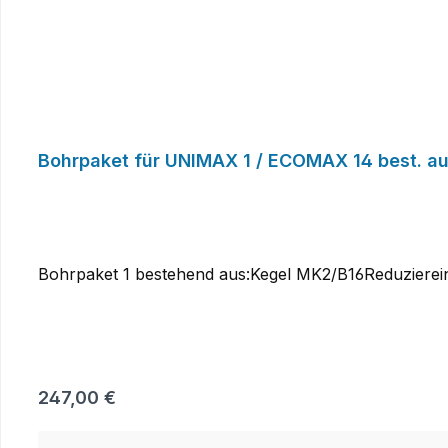
Bohrpaket für UNIMAX 1 / ECOMAX 14 best. a
Bohrpaket 1 bestehend aus:Kegel MK2/B16Reduzier
Regulärer Preis:
247,00 €