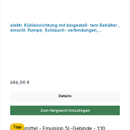
elektr. Kühleinrichtung mit beigestell- tem Behälter ,
einschl. Pumpe, Schlauch- verbindungen,
flex.Auslaufschl.+Absperrh separate CEE-
Steckdose erforderlich
Regulärer Preis:
686,00 €
Details
Zum Vergleich hinzufügen
Tipp