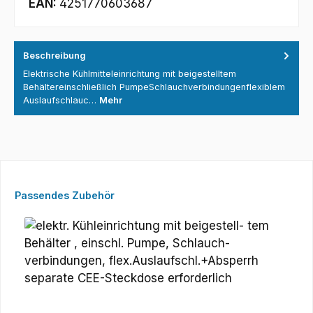
EAN:
4251770603687
Beschreibung
Elektrische Kühlmitteleinrichtung mit beigestelltem
Behältereinschließlich PumpeSchlauchverbindungenflexiblem
Auslaufschlauc…
Mehr
Produktgalerie überspringen
Passendes Zubehör