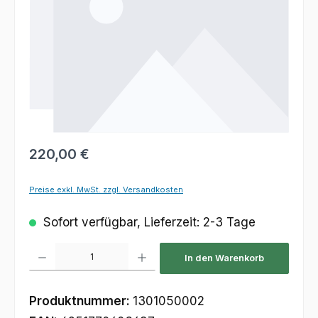
Regulärer Preis:
220,00 €
Preise exkl. MwSt. zzgl. Versandkosten
Sofort verfügbar, Lieferzeit: 2-3 Tage
Produkt Anzahl: Gib den gewünschten Wert ein oder benutze die Schaltfl
In den Warenkorb
Produktnummer:
1301050002