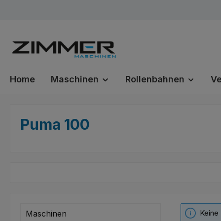
m Hauptinhalt springen
Zur Suche springen
Zur Hauptnavigation springen
Home
Maschinen
Rollenbahnen
Ve
Puma 100
Keine
Maschinen