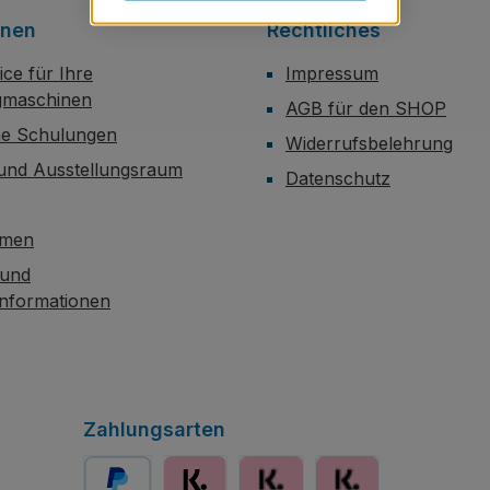
onen
Rechtliches
ce für Ihre
Impressum
maschinen
AGB für den SHOP
he Schulungen
Widerrufsbelehrung
 und Ausstellungsraum
Datenschutz
hmen
 und
informationen
Zahlungsarten