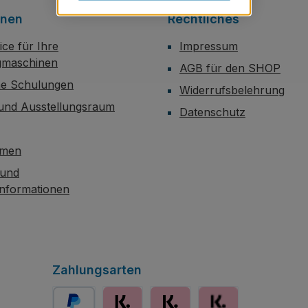
onen
Rechtliches
ce für Ihre
Impressum
maschinen
AGB für den SHOP
he Schulungen
Widerrufsbelehrung
 und Ausstellungsraum
Datenschutz
hmen
 und
informationen
Zahlungsarten