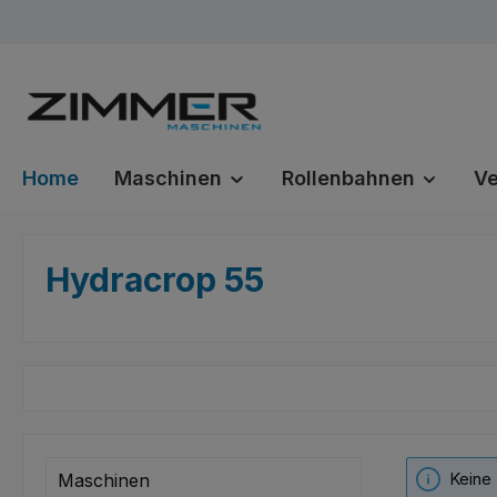
m Hauptinhalt springen
Zur Suche springen
Zur Hauptnavigation springen
Home
Maschinen
Rollenbahnen
Ve
Hydracrop 55
Keine
Maschinen