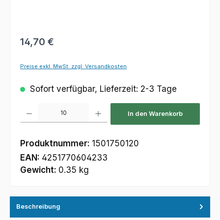
Regulärer Preis:
14,70 €
Preise exkl. MwSt. zzgl. Versandkosten
Sofort verfügbar, Lieferzeit: 2-3 Tage
Produkt Anzahl: Gib den gewünschten Wert ein oder benutze die Schaltfl
In den Warenkorb
Produktnummer:
1501750120
EAN:
4251770604233
Gewicht:
0.35 kg
Beschreibung