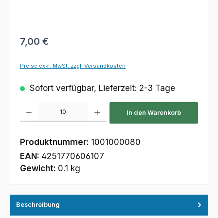
Regulärer Preis:
7,00 €
Preise exkl. MwSt. zzgl. Versandkosten
Sofort verfügbar, Lieferzeit: 2-3 Tage
Produkt Anzahl: Gib den gewünschten Wert ein oder benutze die Schaltfl
In den Warenkorb
Produktnummer:
1001000080
EAN:
4251770606107
Gewicht:
0.1 kg
Beschreibung