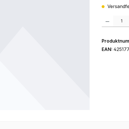
Versandfer
Produkt Anzah
Produktnu
EAN:
42517