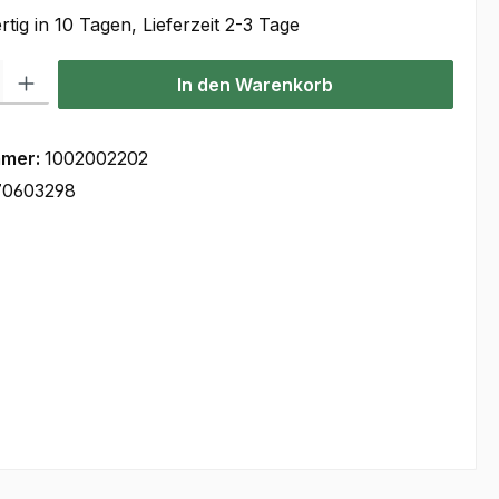
tig in 10 Tagen, Lieferzeit 2-3 Tage
l: Gib den gewünschten Wert ein oder benutze die Schaltflächen um
In den Warenkorb
mmer:
1002002202
70603298