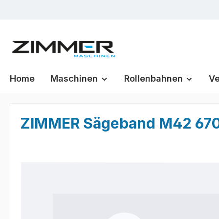
m Hauptinhalt springen
Zur Suche springen
Zur Hauptnavigation springen
Home
Maschinen
Rollenbahnen
Ve
ZIMMER Sägeband M42 6700 
Bildergalerie überspringen