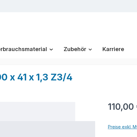
rbrauchsmaterial
Zubehör
Karriere
x 41 x 1,3 Z3/4
Regulärer Pr
110,00
Preise exkl. M