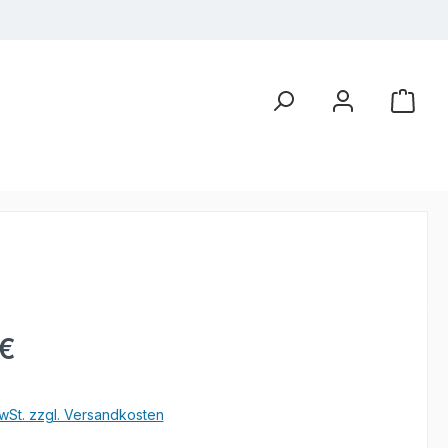
eis:
 €
wSt. zzgl. Versandkosten