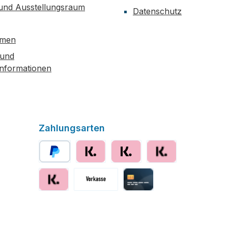
 und Ausstellungsraum
Datenschutz
hmen
 und
informationen
Zahlungsarten
PayPal
Klarna sofort bezahlen
Klarna
Klarna Ratenzahlung
Klarna Rechnung
Vorkasse
Kreditkarte