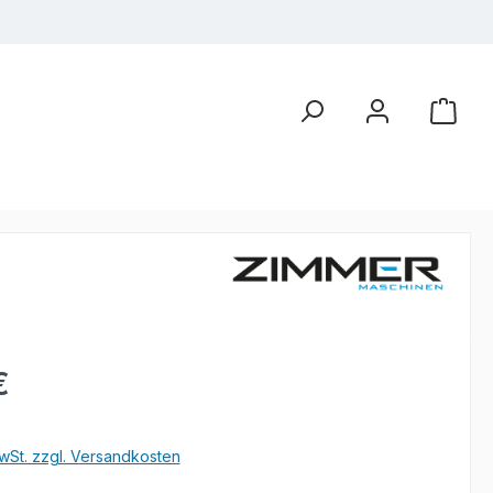
eis:
€
wSt. zzgl. Versandkosten