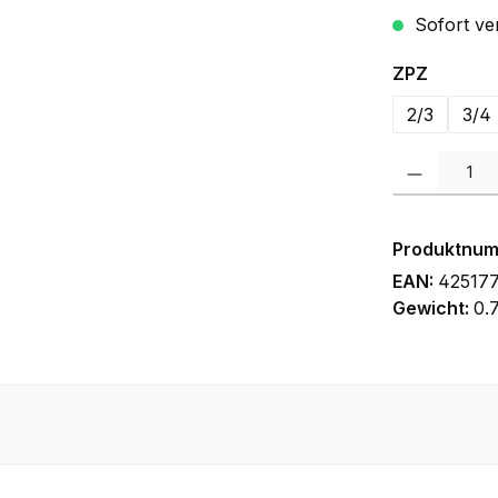
Sofort ver
auswäh
ZPZ
2/3
3/4
Produkt Anzah
Produktnu
EAN:
42517
Gewicht:
0.