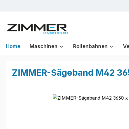
m Hauptinhalt springen
Zur Suche springen
Zur Hauptnavigation springen
Home
Maschinen
Rollenbahnen
Ve
ZIMMER-Sägeband M42 3650 
Bildergalerie überspringen