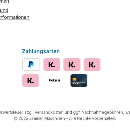
hmen
 und
informationen
Zahlungsarten
PayPal
Klarna
Klarna Ratenzahlung
Klarna Rechnung
Klarna sofort bezahlen
Vorkasse
Kreditkarte
ehrwertsteuer zzgl.
Versandkosten
und ggf. Nachnahmegebühren, we
© 2026 Zimmer Maschinen - Alle Rechte vorbehalten.