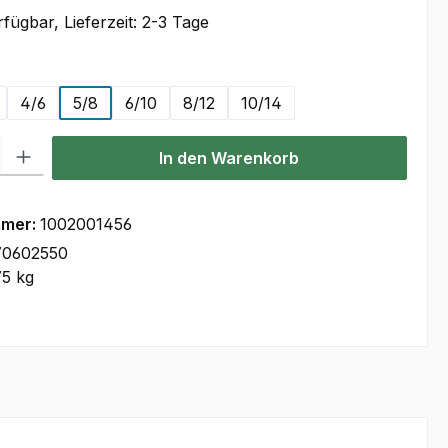
fügbar, Lieferzeit: 2-3 Tage
len
4/6
5/8
6/10
8/12
10/14
l: Gib den gewünschten Wert ein oder benutze die Schaltflächen um
In den Warenkorb
mmer:
1002001456
70602550
75 kg