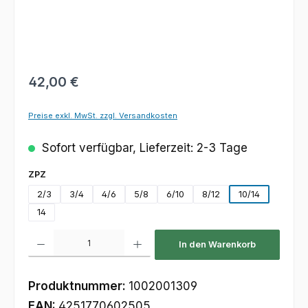
Regulärer Preis:
42,00 €
Preise exkl. MwSt. zzgl. Versandkosten
Sofort verfügbar, Lieferzeit: 2-3 Tage
auswählen
ZPZ
2/3
3/4
4/6
5/8
6/10
8/12
10/14
14
Produkt Anzahl: Gib den gewünschten Wert ein oder benutze die Schaltfl
In den Warenkorb
Produktnummer:
1002001309
EAN:
4251770602505