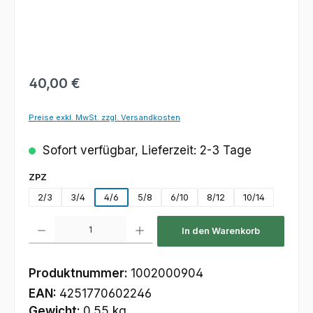
Regulärer Preis:
40,00 €
Preise exkl. MwSt. zzgl. Versandkosten
Sofort verfügbar, Lieferzeit: 2-3 Tage
auswählen
ZPZ
2/3
3/4
4/6
5/8
6/10
8/12
10/14
Produkt Anzahl: Gib den gewünschten Wert ein oder benutze die Schaltfl
In den Warenkorb
Produktnummer:
1002000904
EAN:
4251770602246
Gewicht:
0.55 kg