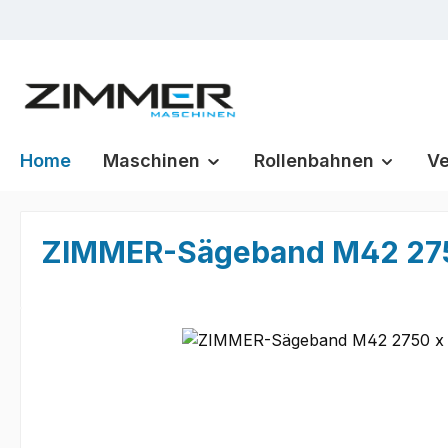
m Hauptinhalt springen
Zur Suche springen
Zur Hauptnavigation springen
Home
Maschinen
Rollenbahnen
Ve
ZIMMER-Sägeband M42 2750 
Bildergalerie überspringen