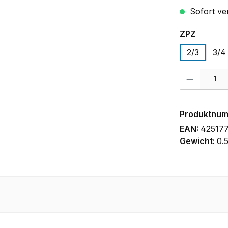
Sofort ver
auswäh
ZPZ
2/3
3/4
Produkt Anzah
Produktnu
EAN:
42517
Gewicht:
0.