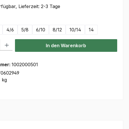
fügbar, Lieferzeit: 2-3 Tage
len
4/6
5/8
6/10
8/12
10/14
14
l: Gib den gewünschten Wert ein oder benutze die Schaltflächen um
In den Warenkorb
mmer:
1002000501
70602949
5 kg