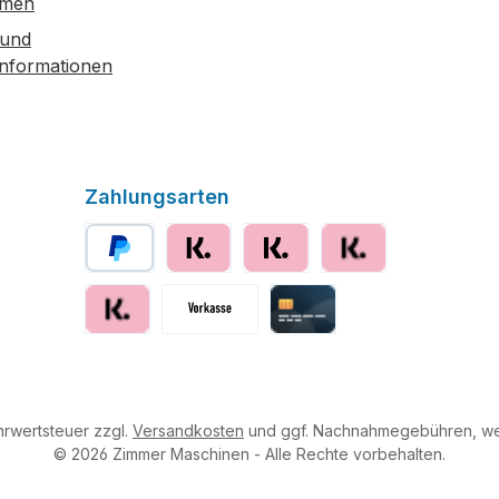
hmen
 und
informationen
Zahlungsarten
PayPal
Klarna sofort bezahlen
Klarna
Klarna Ratenzahlung
Klarna Rechnung
Vorkasse
Kreditkarte
ehrwertsteuer zzgl.
Versandkosten
und ggf. Nachnahmegebühren, we
© 2026 Zimmer Maschinen - Alle Rechte vorbehalten.