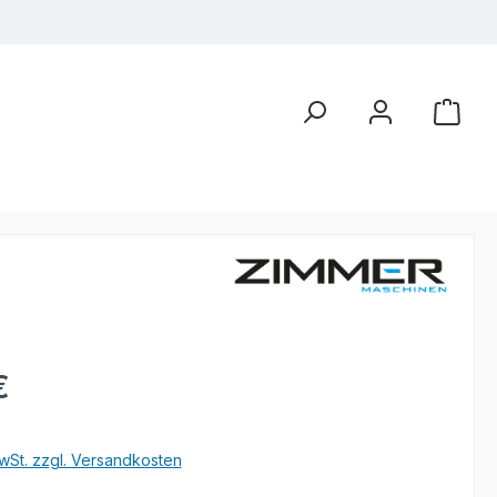
eis:
€
wSt. zzgl. Versandkosten