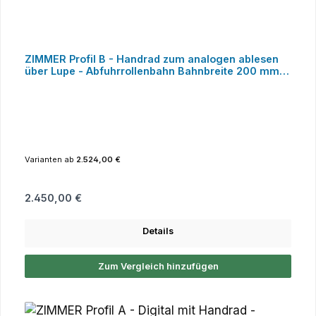
ZIMMER Profil B - Handrad zum analogen ablesen
über Lupe - Abfuhrrollenbahn Bahnbreite 200 mm -
Länge 3 Meter bis 6 Meter
Varianten ab
2.524,00 €
Regulärer Preis:
2.450,00 €
Details
Zum Vergleich hinzufügen