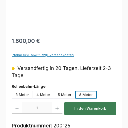
Regulärer Preis:
1.800,00 €
Preise exkl. MwSt. zzgl. Versandkosten
Versandfertig in 20 Tagen, Lieferzeit 2-3
Tage
auswählen
Rollenbahn-Länge
3 Meter
4 Meter
5 Meter
6 Meter
Produkt Anzahl: Gib den gewünschten Wert ein oder benutze die Schaltfl
In den Warenkorb
Produktnummer:
200126