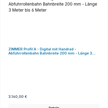
ZIMMER Profil A - Digital mit Handrad -
Abfuhrrollenbahn Bahnbreite 200 mm - Länge 3
Meter bis 6 Meter
Regulärer Preis:
3.140,00 €
Details