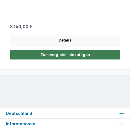
Regulärer Preis:
3.140,00 €
Details
Zum Vergleich hinzufügen
Deutschland
Informationen