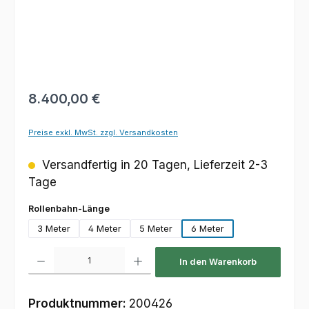
Regulärer Preis:
8.400,00 €
Preise exkl. MwSt. zzgl. Versandkosten
Versandfertig in 20 Tagen, Lieferzeit 2-3
Tage
auswählen
Rollenbahn-Länge
3 Meter
4 Meter
5 Meter
6 Meter
Produkt Anzahl: Gib den gewünschten Wert ein oder benutze die Schaltfl
In den Warenkorb
Produktnummer:
200426