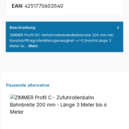
EAN:
4251770603540
Beschreibung
ZIMMER Profil NC-AbfuhrrollenbahnBahnbreite 200 mm inkl.
KunststofftragrollenMessgenauigkeit +/-0,1mm/mLänge 3
Meter bi…
Mehr
Produktgalerie überspringen
Passende alternative