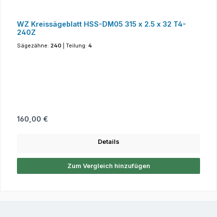
WZ Kreissägeblatt HSS-DM05 315 x 2.5 x 32 T4-
240Z
Sägezähne:
240
|
Teilung:
4
Regulärer Preis:
160,00 €
Details
Zum Vergleich hinzufügen