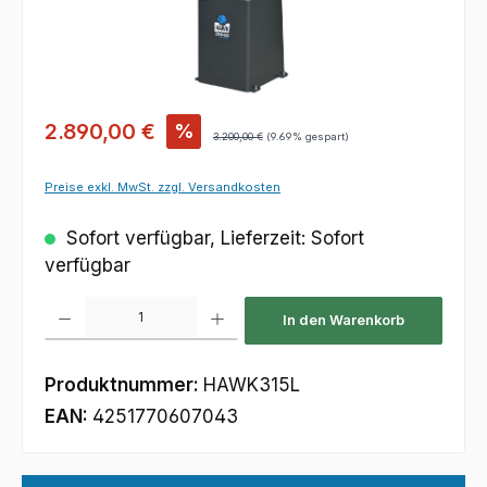
Verkaufspreis:
2.890,00 €
%
Regulärer Preis:
3.200,00 €
(9.69% gespart)
Preise exkl. MwSt. zzgl. Versandkosten
Sofort verfügbar, Lieferzeit: Sofort
verfügbar
Produkt Anzahl: Gib den gewünschten Wert ein oder benutze die Schaltfl
In den Warenkorb
Produktnummer:
HAWK315L
EAN:
4251770607043