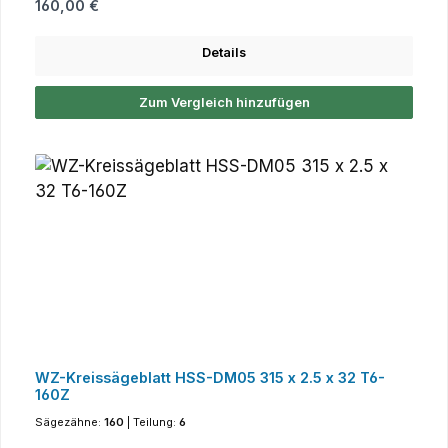
Regulärer Preis:
160,00 €
Details
Zum Vergleich hinzufügen
WZ-Kreissägeblatt HSS-DM05 315 x 2.5 x 32 T6-
160Z
Sägezähne:
160
|
Teilung:
6