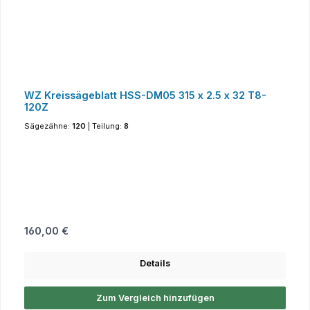
WZ Kreissägeblatt HSS-DM05 315 x 2.5 x 32 T8-
120Z
Sägezähne:
120
|
Teilung:
8
Regulärer Preis:
160,00 €
Details
Zum Vergleich hinzufügen