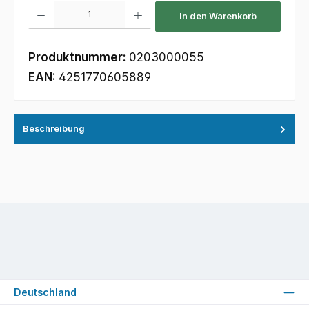
Produkt Anzahl: Gib den gewünschten Wert ein oder benutze die Schaltfl
In den Warenkorb
Produktnummer:
0203000055
EAN:
4251770605889
Beschreibung
Deutschland