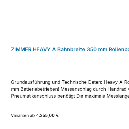
Grundausführung und Technische Daten: Heavy A Rollenbahn Längenmesseinrichtung mit Handradverstellung Rollen- und Messbahn mit digitaler LED-Maßanzeige in
mm Batteriebetrieben! Messanschlag durch Handrad vo
Pneumatikanschluss benötigt Die maximale Messlänge
+/-100mmMessgenauigkeit +/-0,4mm/m Wahlweise sind 
Varianten ab
4.255,00 €