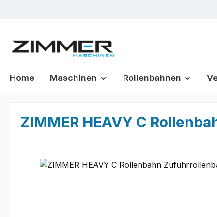
m Hauptinhalt springen
Zur Suche springen
Zur Hauptnavigation springen
Home
Maschinen
Rollenbahnen
Ve
ZIMMER HEAVY C Rollenbah
Bildergalerie überspringen