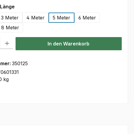
auswählen
-Länge
3 Meter
4 Meter
5 Meter
6 Meter
8 Meter
l: Gib den gewünschten Wert ein oder benutze die Schaltflächen um
In den Warenkorb
mmer:
350125
0601331
0 kg