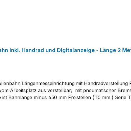
ZIMMER HEAVY A Bahnbreite 350 mm Rollenbahn inkl. 
m Arbeitsplatz aus verstellbar, mit pneumatischer Brems
 ist Bahnlänge minus 450 mm Freistellen ( 10 mm ) Serie
die Rollenbahnen auch mit Kunststofftragrollen lieferbar