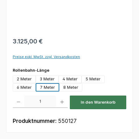
Regulärer Preis:
3.125,00 €
Preise exkl. MwSt. zzgl. Versandkosten
auswählen
Rollenbahn-Länge
2 Meter
3 Meter
4 Meter
5 Meter
6 Meter
7 Meter
8 Meter
Produkt Anzahl: Gib den gewünschten Wert ein oder benutze die Schaltfl
In den Warenkorb
Produktnummer:
550127