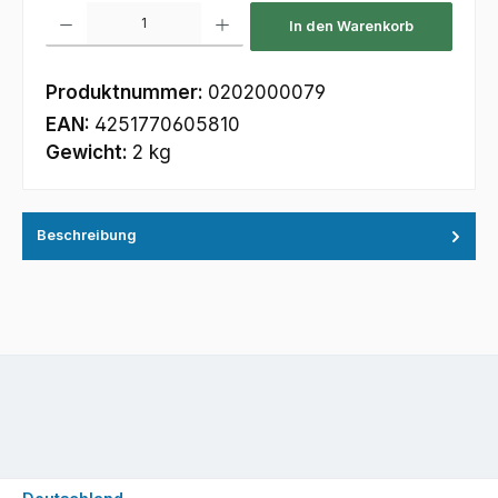
Produkt Anzahl: Gib den gewünschten Wert ein oder benutze die Schaltfl
In den Warenkorb
Produktnummer:
0202000079
EAN:
4251770605810
Gewicht:
2 kg
Beschreibung