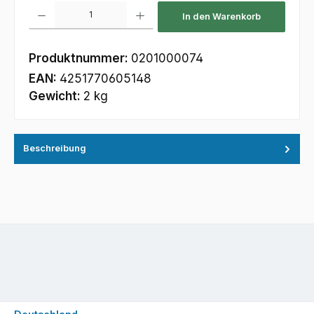
Produkt Anzahl: Gib den gewünschten Wert ein oder benutze die Schaltfl
In den Warenkorb
Produktnummer:
0201000074
EAN:
4251770605148
Gewicht:
2 kg
Beschreibung