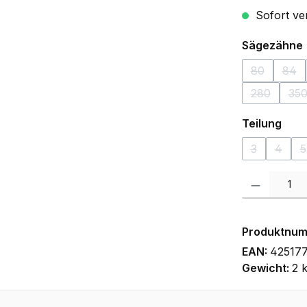
Sofort ver
Sägezähne
80
84
(Diese Opti
(Die
280
35
(Diese Opti
(D
aus
Teilung
3
4
5
(Diese Optio
(Diese
(
Produkt Anzah
Produktnu
EAN:
425177
Gewicht:
2 