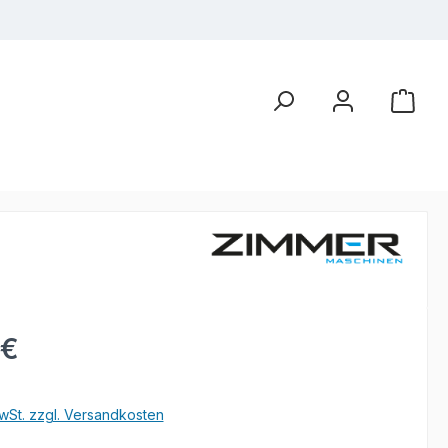
eis:
 €
wSt. zzgl. Versandkosten