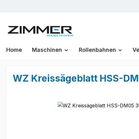
m Hauptinhalt springen
Zur Suche springen
Zur Hauptnavigation springen
Home
Maschinen
Rollenbahnen
Ve
WZ Kreissägeblatt HSS-DM0
Bildergalerie überspringen