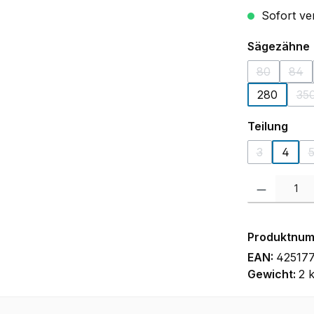
Sofort ver
Sägezähne
80
84
(Diese Opti
(Die
280
35
(D
aus
Teilung
3
4
(Diese Optio
Produkt Anzah
Produktnu
EAN:
425177
Gewicht:
2 