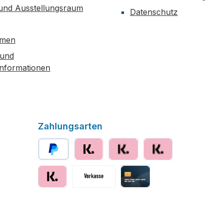
 und Ausstellungsraum
Datenschutz
hmen
 und
informationen
Zahlungsarten
PayPal
Klarna
Klarna Ratenzahlung
Klarna Rechnung
Klarna sofort bezahlen
Vorkasse
Kreditkarte