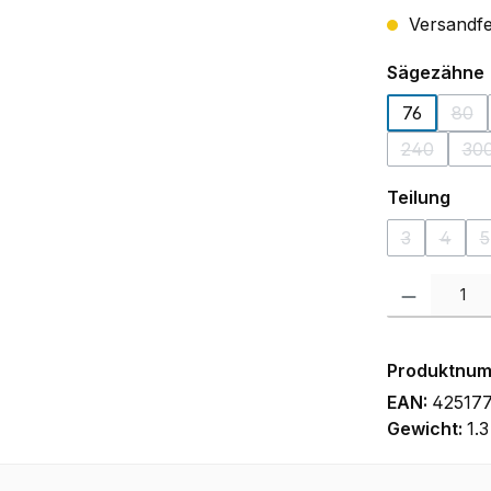
Versandfer
Sägezähne
76
80
(Die
240
30
(Diese Opt
(D
aus
Teilung
3
4
5
(Diese Optio
(Diese
(
Produkt Anzah
Produktnu
EAN:
42517
Gewicht:
1.3