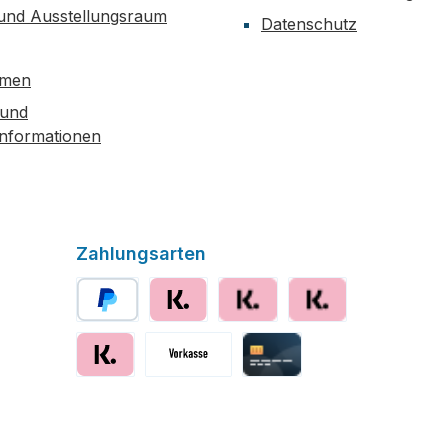
 und Ausstellungsraum
Datenschutz
hmen
 und
informationen
Zahlungsarten
PayPal
Klarna
Klarna Ratenzahlung
Klarna Rechnung
Klarna sofort bezahlen
Vorkasse
Kreditkarte