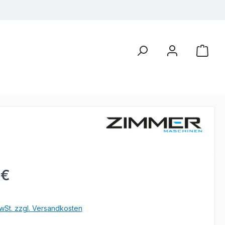
eis:
 €
wSt. zzgl. Versandkosten