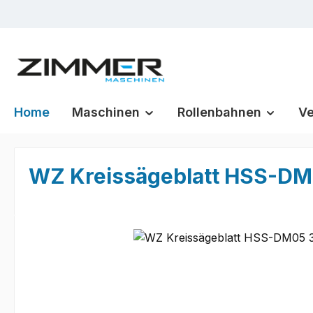
m Hauptinhalt springen
Zur Suche springen
Zur Hauptnavigation springen
Home
Maschinen
Rollenbahnen
Ve
WZ Kreissägeblatt HSS-DM05
Bildergalerie überspringen