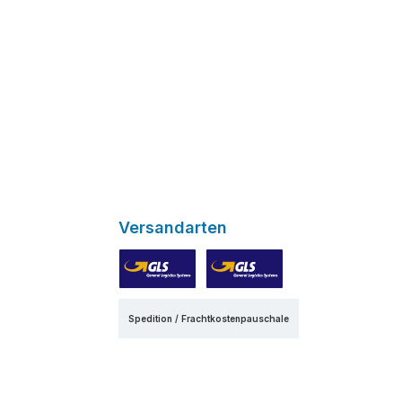
Versandarten
GLS
GLS Express
Spedition / Frachtkostenpauschale