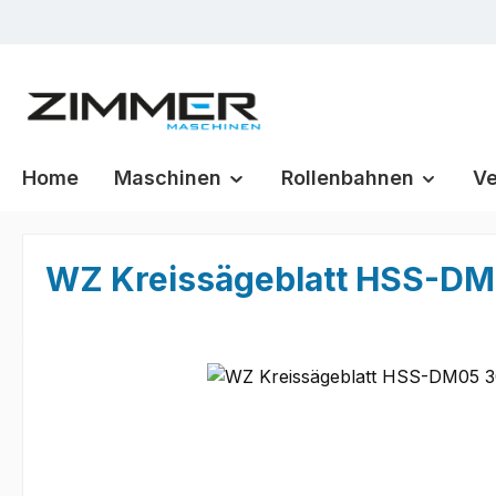
m Hauptinhalt springen
Zur Suche springen
Zur Hauptnavigation springen
Home
Maschinen
Rollenbahnen
Ve
WZ Kreissägeblatt HSS-DM0
Bildergalerie überspringen