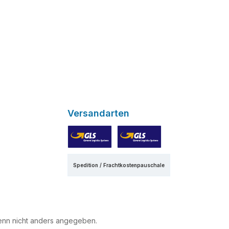
Versandarten
en
GLS
GLS Express
Spedition / Frachtkostenpauschale
nn nicht anders angegeben.