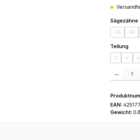
Versandfer
Sägezähne
70
90
(Diese Opti
(Die
aus
Teilung
3
4
5
(Diese Optio
(Diese
(
Produkt Anzah
Produktnu
EAN:
42517
Gewicht:
0.