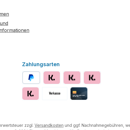
hmen
 und
informationen
Zahlungsarten
PayPal
Klarna
Klarna Ratenzahlung
Klarna Rechnung
Klarna sofort bezahlen
Vorkasse
Kreditkarte
ehrwertsteuer zzgl.
Versandkosten
und ggf. Nachnahmegebühren, we