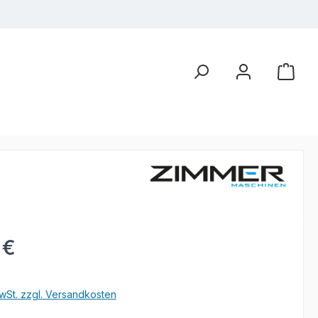
eis:
 €
wSt. zzgl. Versandkosten