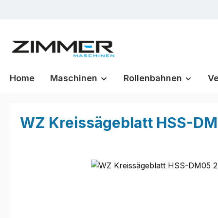
m Hauptinhalt springen
Zur Suche springen
Zur Hauptnavigation springen
Home
Maschinen
Rollenbahnen
Ve
WZ Kreissägeblatt HSS-DM0
Bildergalerie überspringen