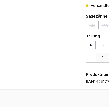
Versandfer
Sägezähne
128
140
(Diese Opti
(D
aus
Teilung
4
5.5
(Dies
Produkt Anzah
Produktnu
EAN:
42517