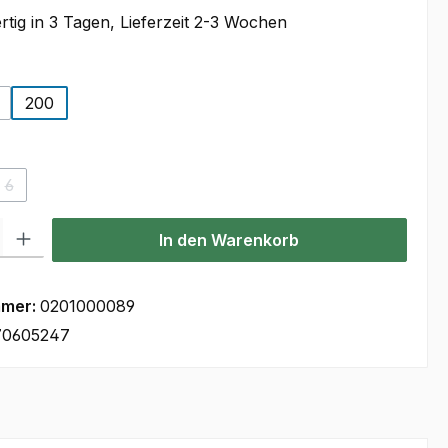
tig in 3 Tagen, Lieferzeit 2-3 Wochen
auswählen
200
on ist zurzeit nicht verfügbar.)
iese Option ist zurzeit nicht verfügbar.)
wählen
6
e Option ist zurzeit nicht verfügbar.)
(Diese Option ist zurzeit nicht verfügbar.)
l: Gib den gewünschten Wert ein oder benutze die Schaltflächen um
In den Warenkorb
mmer:
0201000089
70605247