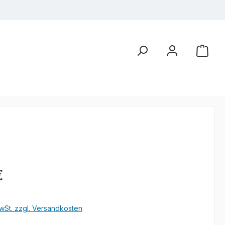
eis:
€
wSt. zzgl. Versandkosten