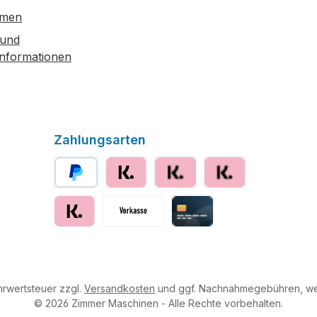
hmen
 und
informationen
Zahlungsarten
PayPal
Klarna
Klarna Ratenzahlung
Klarna Rechnung
Klarna sofort bezahlen
Vorkasse
Kreditkarte
ehrwertsteuer zzgl.
Versandkosten
und ggf. Nachnahmegebühren, we
© 2026 Zimmer Maschinen - Alle Rechte vorbehalten.