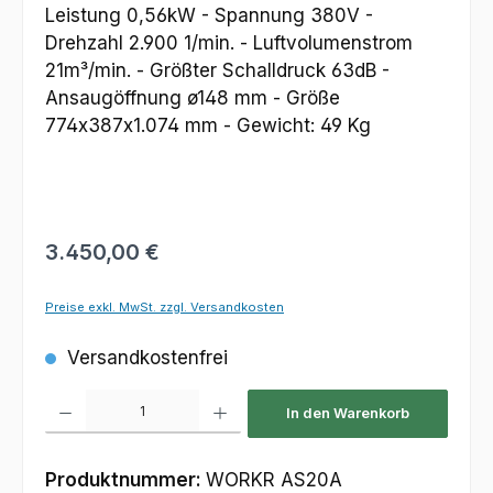
Regulärer Preis:
3.450,00 €
Preise exkl. MwSt. zzgl. Versandkosten
Versandkostenfrei
Produkt Anzahl: Gib den gewünschten Wert ein oder benutze die Schaltfl
In den Warenkorb
Produktnummer:
WORKR AS20A