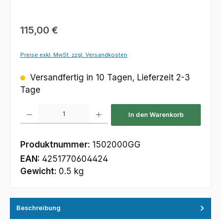
Regulärer Preis:
115,00 €
Preise exkl. MwSt. zzgl. Versandkosten
Versandfertig in 10 Tagen, Lieferzeit 2-3
Tage
Produkt Anzahl: Gib den gewünschten Wert ein oder benutze die Schaltfl
In den Warenkorb
Produktnummer:
1502000GG
EAN:
4251770604424
Gewicht:
0.5 kg
Beschreibung