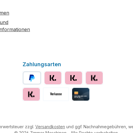
hmen
 und
informationen
Zahlungsarten
PayPal
Klarna sofort bezahlen
Klarna
Klarna Ratenzahlung
Klarna Rechnung
Vorkasse
Kreditkarte
ehrwertsteuer zzgl.
Versandkosten
und ggf. Nachnahmegebühren, we
© 2026 Zimmer Maschinen - Alle Rechte vorbehalten.