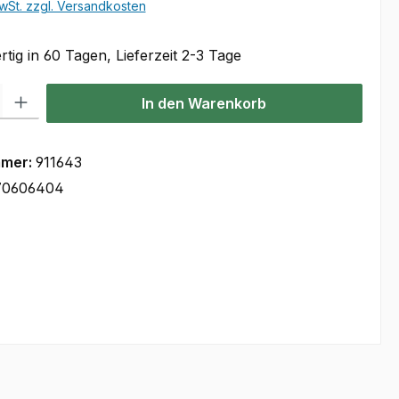
wSt. zzgl. Versandkosten
tig in 60 Tagen, Lieferzeit 2-3 Tage
l: Gib den gewünschten Wert ein oder benutze die Schaltflächen um
In den Warenkorb
mmer:
911643
70606404