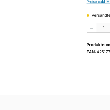
Preise exkl. M
Versandfer
Produkt Anzah
Produktnu
EAN:
42517