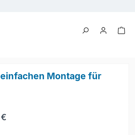
r einfachen Montage für
eis:
 €