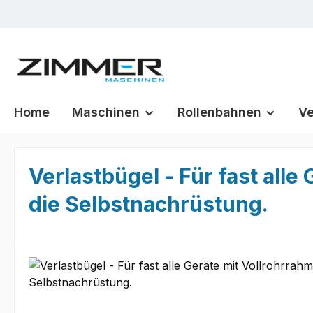
m Hauptinhalt springen
Zur Suche springen
Zur Hauptnavigation springen
Home
Maschinen
Rollenbahnen
Ve
Verlastbügel - Für fast all
die Selbstnachrüstung.
Bildergalerie überspringen