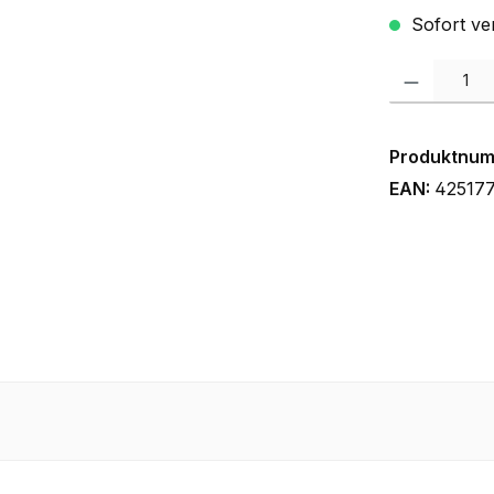
Sofort ver
Produkt Anzah
Produktnu
EAN:
42517