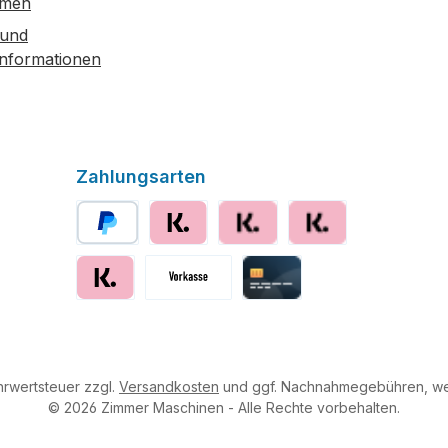
hmen
 und
informationen
Zahlungsarten
PayPal
Klarna
Klarna Ratenzahlung
Klarna Rechnung
Klarna sofort bezahlen
Vorkasse
Kreditkarte
ehrwertsteuer zzgl.
Versandkosten
und ggf. Nachnahmegebühren, we
© 2026 Zimmer Maschinen - Alle Rechte vorbehalten.