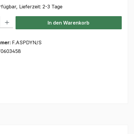
fügbar, Lieferzeit: 2-3 Tage
l: Gib den gewünschten Wert ein oder benutze die Schaltflächen um
In den Warenkorb
mmer:
F.ASPDYN/S
70603458