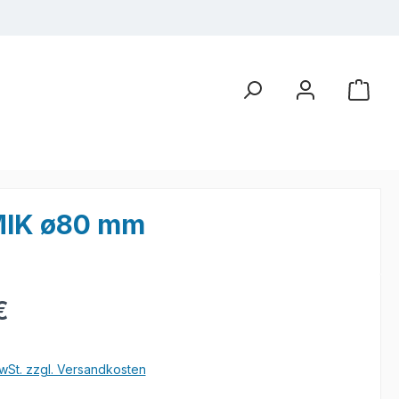
MIK ø80 mm
eis:
€
wSt. zzgl. Versandkosten