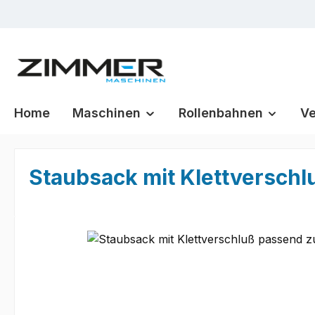
m Hauptinhalt springen
Zur Suche springen
Zur Hauptnavigation springen
Home
Maschinen
Rollenbahnen
Ve
Staubsack mit Klettversc
Bildergalerie überspringen