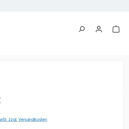
eis:
€
wSt. zzgl. Versandkosten