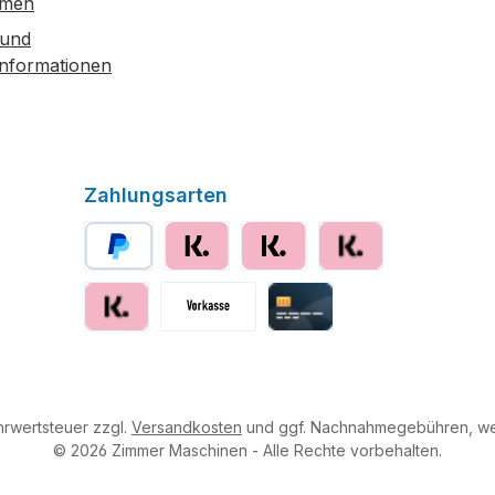
hmen
 und
informationen
Zahlungsarten
PayPal
Klarna sofort bezahlen
Klarna
Klarna Ratenzahlung
Klarna Rechnung
Vorkasse
Kreditkarte
ehrwertsteuer zzgl.
Versandkosten
und ggf. Nachnahmegebühren, we
© 2026 Zimmer Maschinen - Alle Rechte vorbehalten.