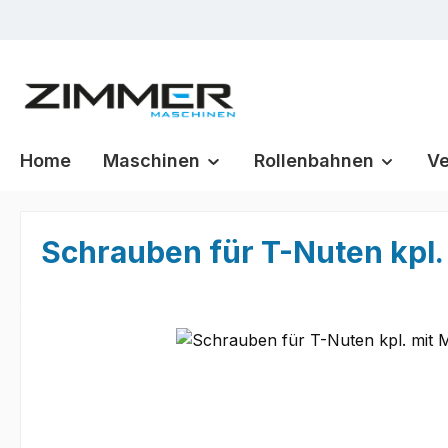
m Hauptinhalt springen
Zur Suche springen
Zur Hauptnavigation springen
Home
Maschinen
Rollenbahnen
Ve
Schrauben für T-Nuten kpl.
Bildergalerie überspringen