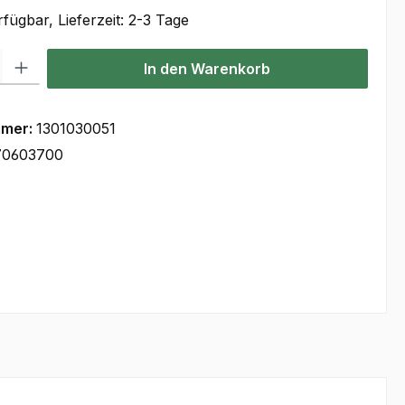
fügbar, Lieferzeit: 2-3 Tage
l: Gib den gewünschten Wert ein oder benutze die Schaltflächen um
In den Warenkorb
mmer:
1301030051
70603700