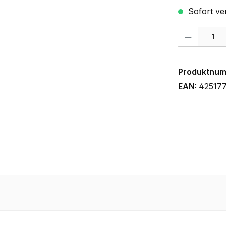
Sofort ver
Produkt Anzah
Produktnu
EAN:
42517