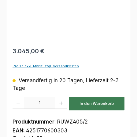
Regulärer Preis:
3.045,00 €
Preise exkl. MwSt. zzgl. Versandkosten
Versandfertig in 20 Tagen, Lieferzeit 2-3
Tage
Produkt Anzahl: Gib den gewünschten Wert ein oder benutze die Schaltfl
In den Warenkorb
Produktnummer:
RUWZ405/2
EAN:
4251770600303