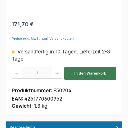
Regulärer Preis:
171,70 €
Preise exkl. MwSt. zzgl. Versandkosten
Versandfertig in 10 Tagen, Lieferzeit 2-3
Tage
Produkt Anzahl: Gib den gewünschten Wert ein oder benutze die Schaltfl
In den Warenkorb
Produktnummer:
F50204
EAN:
4251770600952
Gewicht:
1.3 kg
Beschreibung