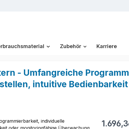
rbrauchsmaterial
Zubehör
Karriere
ern - Umfangreiche Programmie
tellen, intuitive Bedienbarkei
Regulärer Pr
1.696,3