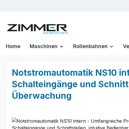
m Hauptinhalt springen
Zur Suche springen
Zur Hauptnavigation springen
Home
Maschinen
Rollenbahnen
Ve
Notstromautomatik NS10 int
Schalteingänge und Schnitts
Überwachung
Bildergalerie überspringen