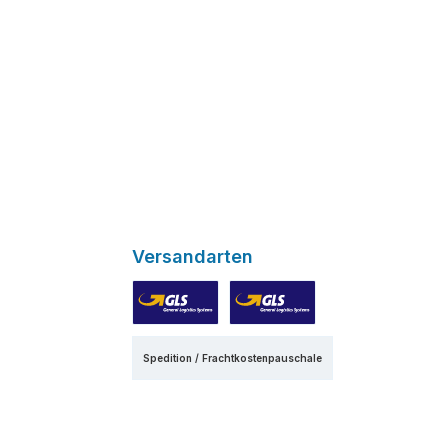
Versandarten
GLS
GLS Express
Spedition / Frachtkostenpauschale