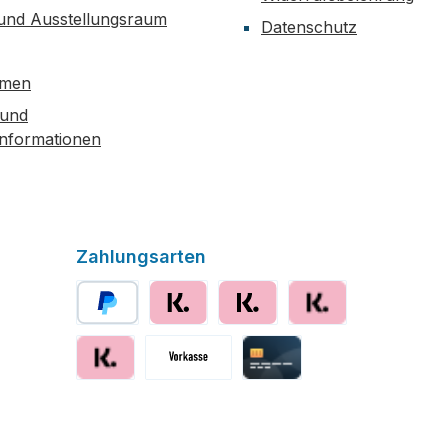
 und Ausstellungsraum
Datenschutz
hmen
 und
informationen
Zahlungsarten
PayPal
Klarna sofort bezahlen
Klarna
Klarna Ratenzahlung
Klarna Rechnung
Vorkasse
Kreditkarte