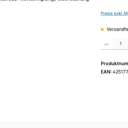
Preise exkl. M
Versandfer
Produkt Anzah
Produktnu
EAN:
42517