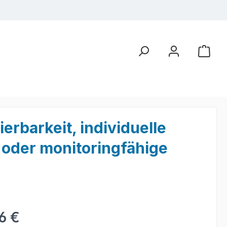
rbarkeit, individuelle
t oder monitoringfähige
eis:
6 €