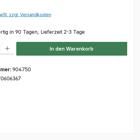
wSt. zzgl. Versandkosten
tig in 90 Tagen, Lieferzeit 2-3 Tage
l: Gib den gewünschten Wert ein oder benutze die Schaltflächen um
In den Warenkorb
mmer:
904750
70606367