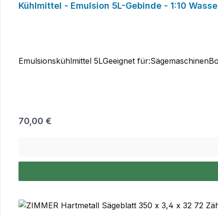
Kühlmittel - Emulsion 5L-Gebinde - 1:10 Wass
Emulsionskühlmittel 5LGeeignet für:Sägemaschinen
Regulärer Preis:
70,00 €