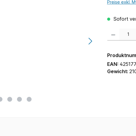
Preise exkl. M
Sofort ver
Produkt Anzah
Produktnu
EAN:
42517
Gewicht:
21