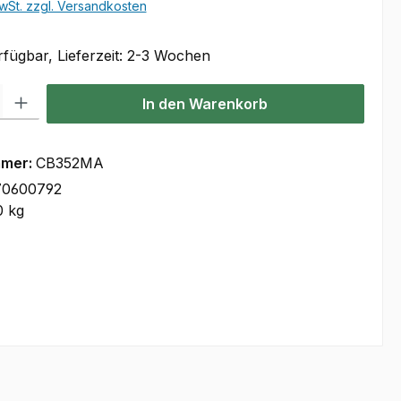
wSt. zzgl. Versandkosten
fügbar, Lieferzeit: 2-3 Wochen
l: Gib den gewünschten Wert ein oder benutze die Schaltflächen um
In den Warenkorb
mmer:
CB352MA
70600792
0 kg