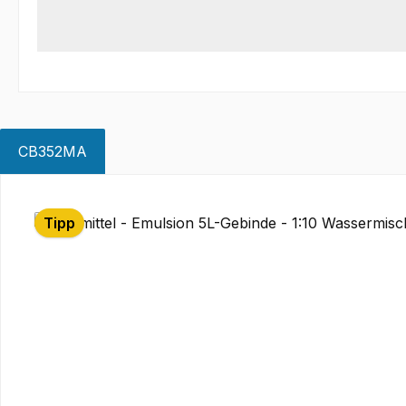
CB352MA
Produktgalerie überspringen
Tipp