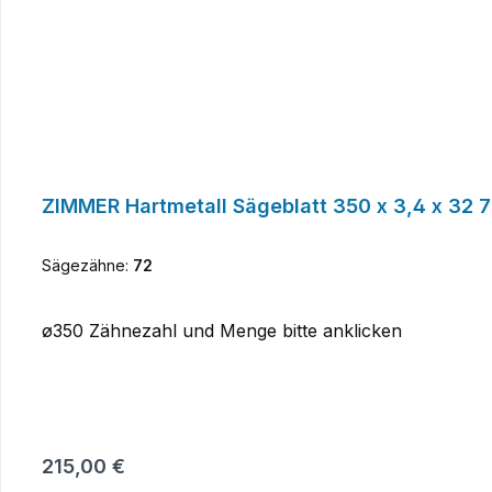
ZIMMER Hartmetall Sägeblatt 350 x 3,4 x 32 
Sägezähne:
72
ø350 Zähnezahl und Menge bitte anklicken
Regulärer Preis:
215,00 €