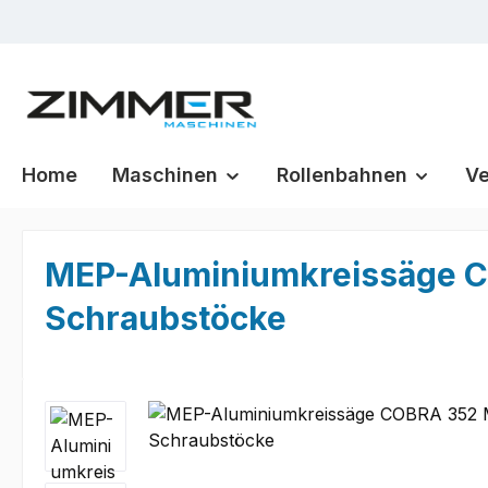
m Hauptinhalt springen
Zur Suche springen
Zur Hauptnavigation springen
Home
Maschinen
Rollenbahnen
Ve
MEP-Aluminiumkreissäge C
Schraubstöcke
Bildergalerie überspringen