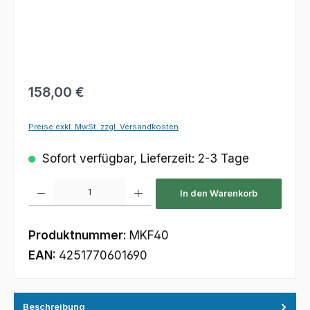
Regulärer Preis:
158,00 €
Preise exkl. MwSt. zzgl. Versandkosten
Sofort verfügbar, Lieferzeit: 2-3 Tage
Produkt Anzahl: Gib den gewünschten Wert ein oder benutze die Schaltfl
In den Warenkorb
Produktnummer:
MKF40
EAN:
4251770601690
Beschreibung