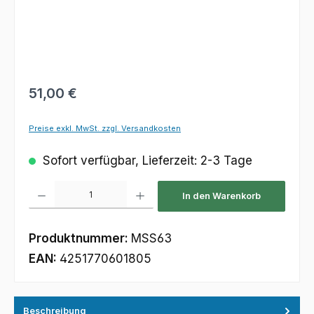
Regulärer Preis:
51,00 €
Preise exkl. MwSt. zzgl. Versandkosten
Sofort verfügbar, Lieferzeit: 2-3 Tage
Produkt Anzahl: Gib den gewünschten Wert ein oder benutze die Schaltfl
In den Warenkorb
Produktnummer:
MSS63
EAN:
4251770601805
Beschreibung