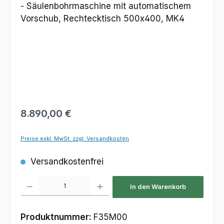
Regulärer Preis:
8.890,00 €
Preise exkl. MwSt. zzgl. Versandkosten
Versandkostenfrei
Produkt Anzahl: Gib den gewünschten Wert ein oder benutze die Schaltfl
In den Warenkorb
Produktnummer:
F35M00