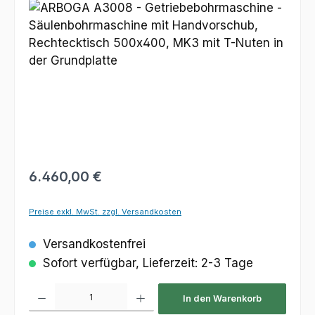
Bildergalerie überspringen
Regulärer Preis:
6.460,00 €
Preise exkl. MwSt. zzgl. Versandkosten
Versandkostenfrei
Sofort verfügbar, Lieferzeit: 2-3 Tage
Produkt Anzahl: Gib den gewünschten Wert ein oder benutze die Schaltfl
In den Warenkorb