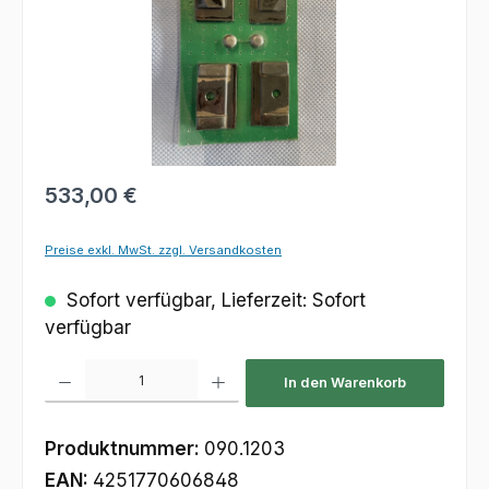
Regulärer Preis:
533,00 €
Preise exkl. MwSt. zzgl. Versandkosten
Sofort verfügbar, Lieferzeit: Sofort
verfügbar
Produkt Anzahl: Gib den gewünschten Wert ein oder benutze die Schaltfl
In den Warenkorb
Produktnummer:
090.1203
EAN:
4251770606848