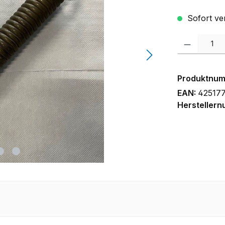
Sofort ver
Produkt Anzah
Produktnu
EAN:
42517
Hersteller