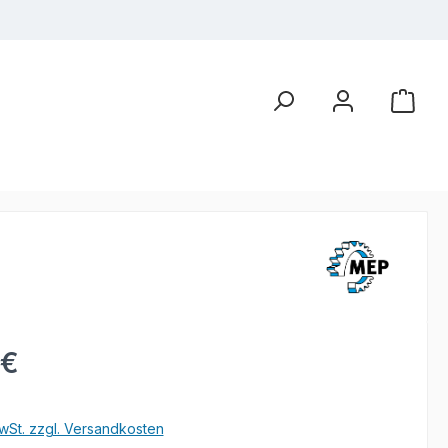
eis:
 €
wSt. zzgl. Versandkosten