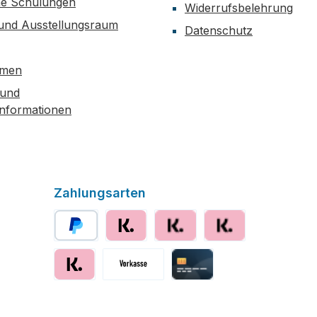
he Schulungen
Widerrufsbelehrung
 und Ausstellungsraum
Datenschutz
hmen
 und
informationen
Zahlungsarten
PayPal
Klarna
Klarna Ratenzahlung
Klarna Rechnung
Klarna sofort bezahlen
Vorkasse
Kreditkarte