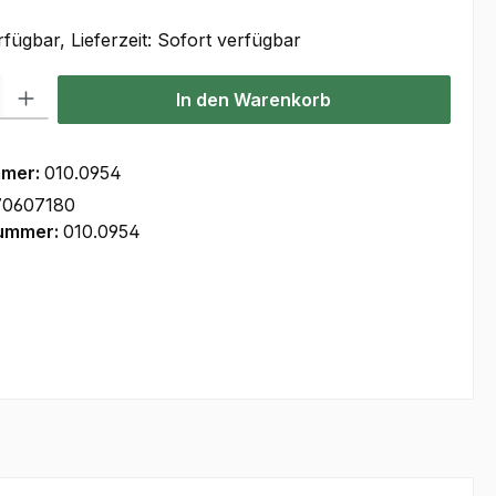
fügbar, Lieferzeit: Sofort verfügbar
l: Gib den gewünschten Wert ein oder benutze die Schaltflächen um
In den Warenkorb
mmer:
010.0954
70607180
nummer:
010.0954