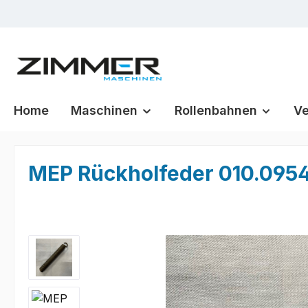
m Hauptinhalt springen
Zur Suche springen
Zur Hauptnavigation springen
Home
Maschinen
Rollenbahnen
Ve
MEP Rückholfeder 010.0954
Bildergalerie überspringen