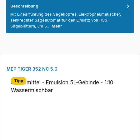
Beschreibung
Mit Linearführung des Sägekopfes. Elektropneumatischer,
senkrechter Sägeautomat für den Einsatz von HSS-
Sägeblättern, um S…
Mehr
Produktgalerie überspringen
MEP TIGER 352 NC 5.0
Tipp