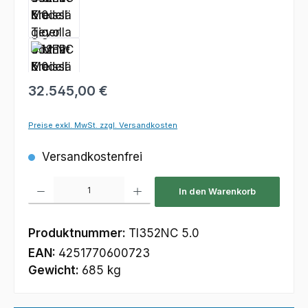
Regulärer Preis:
32.545,00 €
Preise exkl. MwSt. zzgl. Versandkosten
Versandkostenfrei
Produkt Anzahl: Gib den gewünschten Wert ein oder benutze die Schaltfl
In den Warenkorb
Produktnummer:
TI352NC 5.0
EAN:
4251770600723
Gewicht:
685 kg