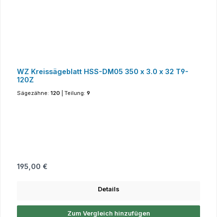
WZ Kreissägeblatt HSS-DM05 350 x 3.0 x 32 T9-
120Z
Sägezähne:
120
|
Teilung:
9
Regulärer Preis:
195,00 €
Details
Zum Vergleich hinzufügen